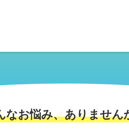
argument
c
must be of
type
array|object,
false given
in
んなお悩み、ありません