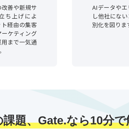
の改善や新規サ
AIデータや
立ち上げによ
し他社にない
ット経由の集客
別化を図りま
マーケティング
運用まで一気通
。
課題、Gate.なら10分