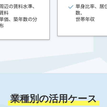
周辺の賃料水準、
単身比率、居
賃料
数、
単価、築年数の分
世帯年収
布
業種別の活用ケース