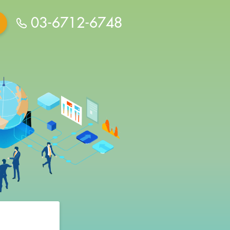
03-6712-6748
home/xs168466/gate.estate/public_html/ai.ga