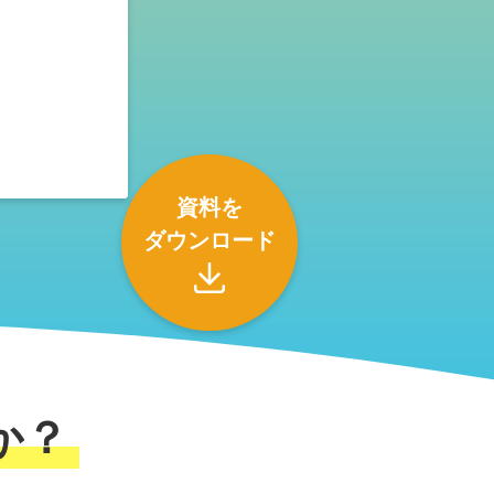
ontent/themes/gate/landing-page.php
資料を
ダウンロード
か？