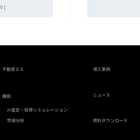
 ]
不動産ＤＸ
導入事例
ニュース
機能
AI査定・投資シミュレーション
市場分析
資料ダウンロード