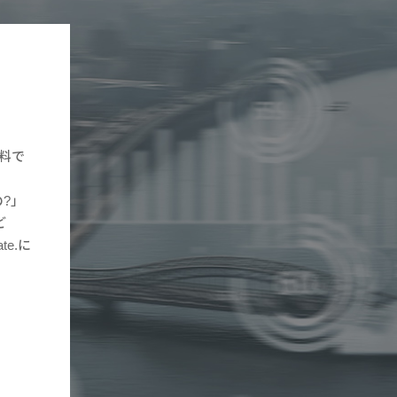
資料で
の?」
ど
e.に