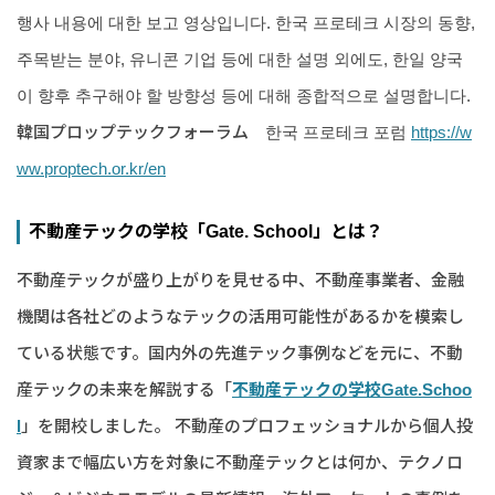
행사 내용에 대한 보고 영상입니다. 한국 프로테크 시장의 동향,
주목받는 분야, 유니콘 기업 등에 대한 설명 외에도, 한일 양국
이 향후 추구해야 할 방향성 등에 대해 종합적으로 설명합니다.
韓国プロップテックフォーラム 한국 프로테크 포럼
https://w
ww.proptech.or.kr/en
不動産テックの学校「Gate. School」とは？
不動産テックが盛り上がりを見せる中、不動産事業者、金融
機関は各社どのようなテックの活用可能性があるかを模索し
ている状態です。国内外の先進テック事例などを元に、不動
産テックの未来を解説する「
不動産テックの学校Gate.Schoo
l
」を開校しました。 不動産のプロフェッショナルから個人投
資家まで幅広い方を対象に不動産テックとは何か、テクノロ