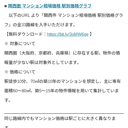
■
関西圏 マンション相場価格 駅別価格グラフ
以下のURL より「
関西件 マンション相場価格 駅別価格グラ
フ」の全33路線
を入手いただけます。
【無料ダウンロード：
https://bit.ly/3oMW6ge
】
※ 対象について
関西圏（大阪府、京都府、兵庫県）に存在する駅。物件の情
報量が少ない駅は対象外としています。
※ 価格について
駅徒歩10分、70㎡の築10年のマンションを想定し、主に専有
面積60～80㎡、築5～15年の物件情報を用いて集計していま
す。
同じ路線内でもマンション価格は駅ごとに大きく異なりま
す。