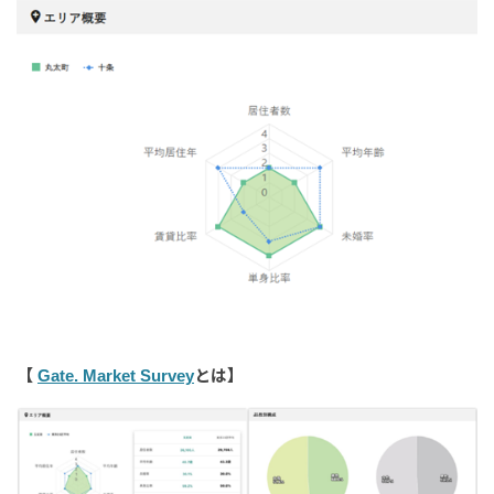
【
Gate. Market Survey
とは】